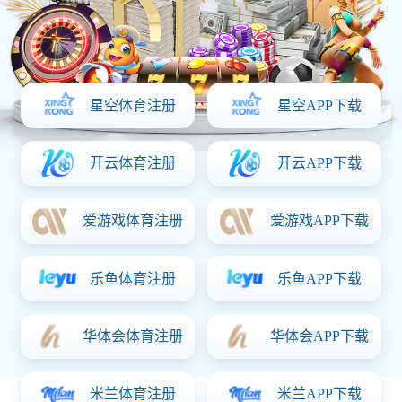
手机App
网页版
CBA总决赛G2裁判多次争议判
罚，球迷怒斥“主场哨”毁掉比
赛公平
2026-06-09 15:02
30 次阅读
首页
/
体育热讯