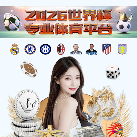
注册入口
星空网页版·官方站
APP与网页
版入口｜畅享全球体育赛事与
数据服务
欢迎访问
星空网页版·官方站
，提供全面覆盖足
球、篮球、电竞等项目的赛事资讯与数据内容，
支持
APP下载
与
网页使用
，每日同步更新千场
比赛，聚焦热门体育内容， 助您轻松获取赛事
动态，掌握比赛节奏。