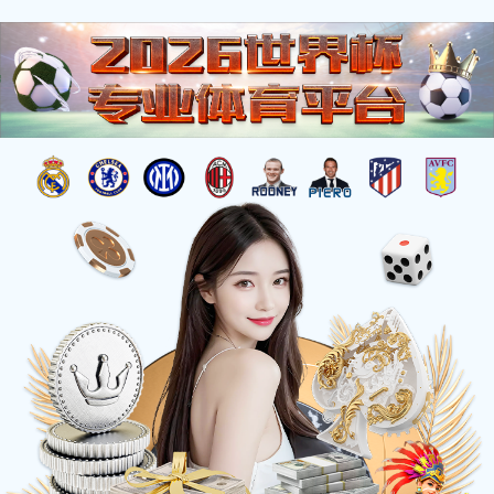
注册入口
关于星空网页版·官方站
星空网页版·官方站是一家融合科技创新与全球视野的体育赛
事服务平台，致力于为用户提供高效、可信赖的互动观赛体
验。 从数据同步到高清直播、从终端兼容到多语言支持，我
们不断突破技术边界，构建智能化、低延迟、高稳定的服务
体系。 每一次点击，都体现我们对用户体验的专注与专业。