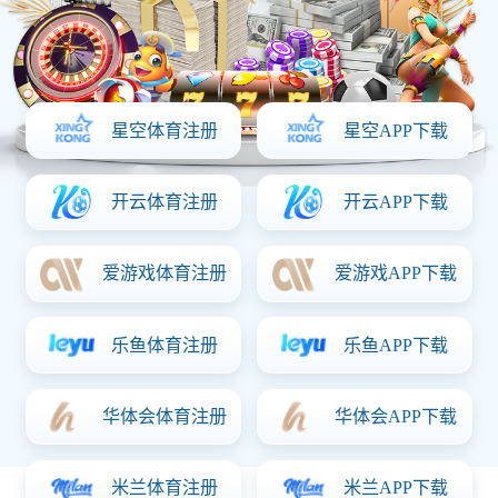
01. 初创定位
星空网页版·官方站起源于对体育精神与数字
技术的热爱，早期平台聚焦于赛事数据与直播
服务，并率先实现多赛程同步与智能提醒功
能，赢得众多球迷的信任。
02. 服务升级